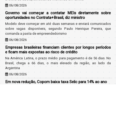
06/08/2026
Governo vai começar a contatar MEIs diretamente sobre
oportunidades no Contrata+Brasil, diz ministro
Modelo deve começar em até duas semanas e enviará comunicados
sobre vagas disponíveis, segundo Paulo Henrique Pereira, que
comanda a pasta de empreendedorismo
06/08/2026
Empresas brasileiras financiam clientes por longos períodos
e ficam mais expostas ao risco de crédito
Na América Latina, o prazo médio para pagamento é de 56 dias. No
Brasil, chega a 66 dias, o mais elevado da região, ao lado da
Argentina
06/08/2026
Em nova redução, Copom baixa taxa Selic para 14% ao ano
É a quarta redução consecutiva da taxa básica de juros da economia
06/08/2026
Lembre-se sempre do seu inegociável
Embora a flexibilidade seja valorizada, profissionais também
precisam definir princípios e limites inegociáveis para orientar